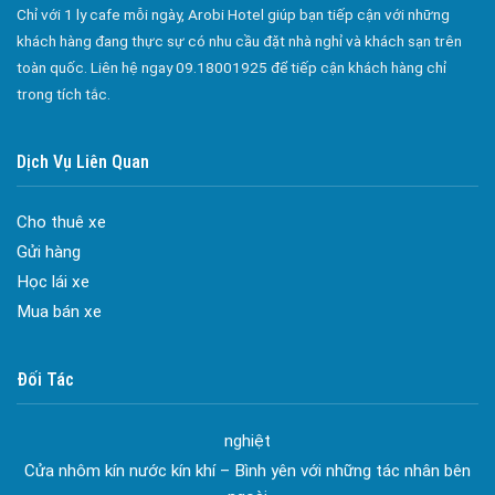
Chỉ với 1 ly cafe mỗi ngày, Arobi Hotel giúp bạn tiếp cận với những
khách hàng đang thực sự có nhu cầu đặt nhà nghỉ và khách sạn trên
toàn quốc. Liên hệ ngay 09.18001925 để tiếp cận khách hàng chỉ
trong tích tắc.
Dịch Vụ Liên Quan
Cho thuê xe
Gửi hàng
Học lái xe
Mua bán xe
Đa dạng màu sắc cửa nhôm – Tối ưu màu sắc Kiến Trúc
Đối Tác
Cửa nhôm chống gió mưa – Hiên ngang giữa thời tiết khắc
nghiệt
Cửa nhôm kín nước kín khí – Bình yên với những tác nhân bên
ngoài